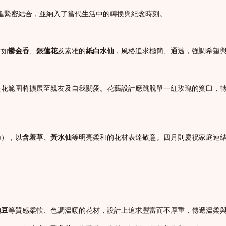
推進緊密結合，並納入了當代生活中的轉換與紀念時刻。
材如
鬱金香
、
銀蓮花
及素雅的
紙白水仙
，風格追求極簡、通透，強調希望
送花範圍將擴展至親友及自我關愛。花藝設計應跳脫單一紅玫瑰的窠臼，
節），以
含羞草
、
黃水仙
等明亮柔和的花材表達敬意。四月則慶祝家庭連
豌豆
等質感柔軟、色調溫暖的花材，設計上追求豐富而不厚重，傳遞溫柔