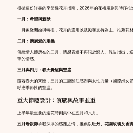
根據這份詳盡的季節性花卉指南，2026年的花禮規劃與時序
一月：希望與新猷
一月象徵開始與轉換，花卉的選用以鼓勵和支持為主。推薦花
二月：擴展愛的定義
傳統情人節所在的二月，情感表達不再限於戀人。報告指出，
摯的情感。
三月與四月：春天覺醒與豐盛
隨著春天的來臨，三月的主題關注感謝與女性力量（國際婦女
呼應季節性的豐盛。
重大節慶設計：質感與故事並重
上半年最重要的送花時刻集中在五月和六月。
五月母親節
承載深厚的感謝之情，推薦以
牡丹、花園玫瑰
及
香