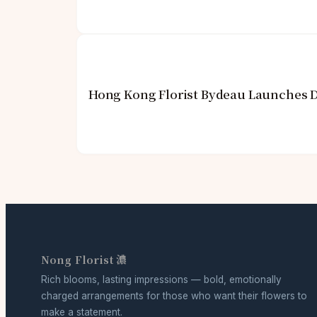
Hong Kong Florist Bydeau Launches 
Nong Florist 濃
Rich blooms, lasting impressions — bold, emotionally
charged arrangements for those who want their flowers to
make a statement.