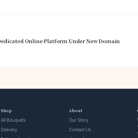
Dedicated Online Platform Under New Domain
Shop
About
All Bouquets
Our Story
Delivery
Contact Us