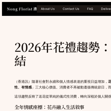
Skip
Nong Florist 濃
to
About Us
Contact Us
FAQ
Delive
content
2026年花禮趨勢
結
（香港訊）隨著社會對永續和個人情感表達的重視日益增加，
性、有情感
」三大核心價值。消費者不再被動遵循傳統節日，
這項趨勢反映了送花從單純的儀式性消費，轉向深植於個人關
全年情感座標：花卉融入生活敘事