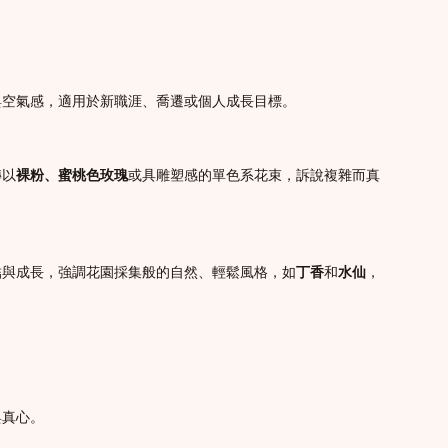
與空氣感，適用於新職涯、喬遷或個人成長目標。
轉以
裸粉、蜜桃色玫瑰
或具雕塑感的單色系花束，訴說複雜而真
結與成長，強調花園採集般的自然、輕鬆風格，如
丁香
和
水仙
，
與真心。