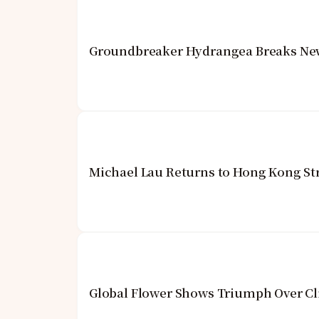
Groundbreaker Hydrangea Breaks New 
Michael Lau Returns to Hong Kong St
Global Flower Shows Triumph Over Cl