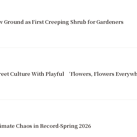
Ground as First Creeping Shrub for Gardeners
reet Culture With Playful ‘Flowers, Flowers Everyw
imate Chaos in Record-Spring 2026