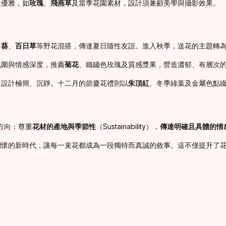
且優雅，如
玫瑰
、
飛燕草
及當季花園素材，設計須兼顧美學與攝影效果。
日葵
、
百日草
等野花混搭，傳達夏日隨性友誼。進入秋季，送花的主題轉
氛圍與情感深度，推薦
菊花
、鐵鏽色玫瑰及質感漿果，營造濃郁、有層次
，設計極簡、沉靜。十二月的節慶花禮則以
朱頂紅
、冬季綠葉及金屬色點
方向：尊重
花材的產地與季節性
（Sustainability），
傳達明確且具體的情
關懷的新時代，讓每一束花都成為一段獨特而真誠的敘事。這不僅提升了