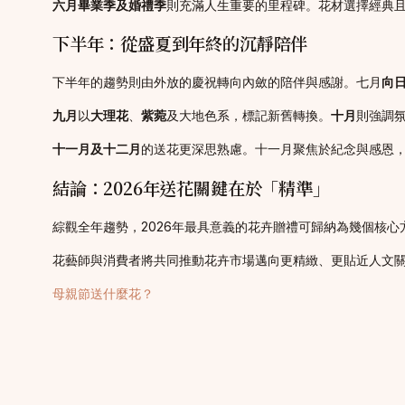
六月畢業季及婚禮季
則充滿人生重要的里程碑。花材選擇經典
下半年：從盛夏到年終的沉靜陪伴
下半年的趨勢則由外放的慶祝轉向內斂的陪伴與感謝。七月
向
九月
以
大理花
、
紫菀
及大地色系，標記新舊轉換。
十月
則強調
十一月及十二月
的送花更深思熟慮。十一月聚焦於紀念與感恩
結論：2026年送花關鍵在於「精準」
綜觀全年趨勢，2026年最具意義的花卉贈禮可歸納為幾個核心
花藝師與消費者將共同推動花卉市場邁向更精緻、更貼近人文
母親節送什麼花？