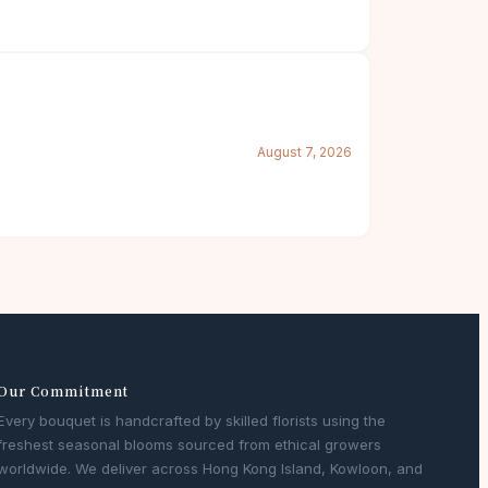
August 7, 2026
Our Commitment
Every bouquet is handcrafted by skilled florists using the
freshest seasonal blooms sourced from ethical growers
worldwide. We deliver across Hong Kong Island, Kowloon, and