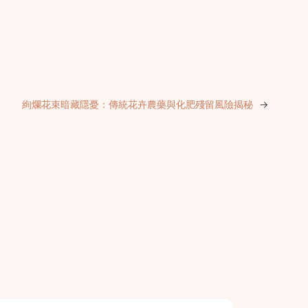
絢爛花束暗藏隱憂：傳統花卉農藥與化肥殘留風險揭秘
→