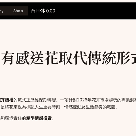
HK$ 0.00
ry
Shop
：有感送花取代傳統形
花卉贈禮
的範式正歷經深刻轉變。一項針對2026年花卉市場趨勢的專業
而是將花束視為標記人生重要時刻、情感流動及生活節奏的載體。
係和環境責任的
精準情感投資
。