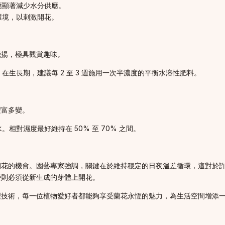
應顯著減少水分供應。
的環境，以刺激開花。
飛揚，極具觀賞趣味。
生長期，建議每 2 至 3 週施用一次半濃度的平衡水溶性肥料。
豐富多變。
相對濕度最好維持在 50% 至 70% 之間。
開花的機會。園藝專家強調，關鍵在於維持穩定的日夜溫差循環，這對於
些則必須從新生成的芽體上開花。
理技術，每一位植物愛好者都能夠享受蘭花永恆的魅力，為生活空間增添