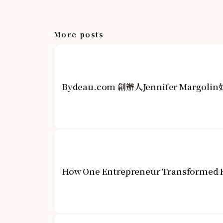
More posts
Bydeau.com 創辦人Jennifer Mar
How One Entrepreneur Transformed Ho