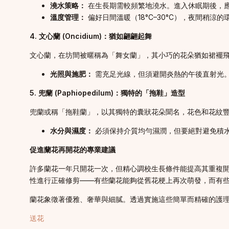
澆水策略：
在生長期需較頻繁地澆水。進入休眠期後，
溫度管理：
偏好日間溫暖（18°C–30°C），夜間稍涼
4. 文心蘭 (Oncidium)：猶如翩翩起舞
文心蘭，在坊間被暱稱為「舞女蘭」，其小巧的花朵猶如裙襬
光照與施肥：
需充足光線，但須避開炎熱的午後直射光。在
5. 兜蘭 (Paphiopedilum)：獨特的「拖鞋」造型
兜蘭或稱「拖鞋蘭」，以其獨特的囊狀花朵聞名，花色和花紋
水分與濕度：
必須保持介質均勻濕潤，但要絕對避免積水。
促進蘭花再開花的專業建議
許多蘭花一年只開花一次，但精心調校生長條件能提高其重複
性進行正確修剪——有些蘭花能夠從舊花梗上再次萌發，而有
蘭花象徵著優雅、奢華與細膩。透過實施這些簡單而精確的護
送花