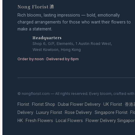
Nong Florist 濃
Rich blooms, lasting impressions — bold, emotionally
charged arrangements for those who want their flowers to
make a statement.
Headquarters
Shop 6, G/F, Elements, 1 Austin Road West,
West Kowloon, Hong Kong
Order by noon · Delivered by 6pm
© nongflorist.com — All rights reserved. Every bloom, crafted wit
Florist
Florist Shop
Dubai Flower Delivery
UK Florist
香港
·
·
·
·
Delivery
Luxury Florist
Rose Delivery
Singapore Florist
Fl
·
·
·
·
HK
Fresh Flowers
Local Flowers
Flower Delivery Singapo
·
·
·