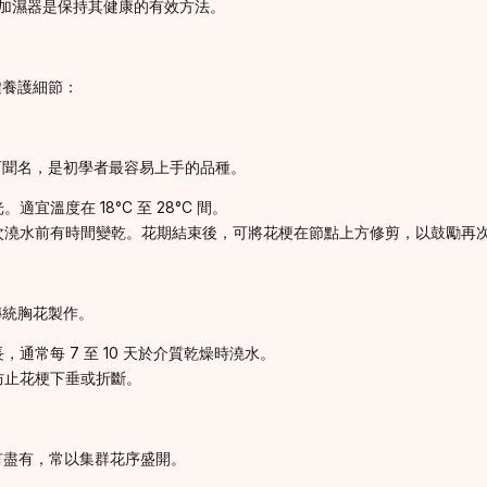
加濕器是保持其健康的有效方法。
鍵養護細節：
而聞名，是初學者最容易上手的品種。
溫度在 18°C 至 28°C 間。
次澆水前有時間變乾。花期結束後，可將花梗在節點上方修剪，以鼓勵再
傳統胸花製作。
常每 7 至 10 天於介質乾燥時澆水。
防止花梗下垂或折斷。
應有盡有，常以集群花序盛開。