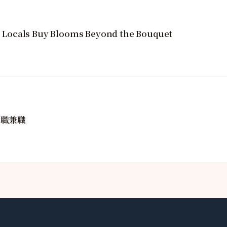
Locals Buy Blooms Beyond the Bouquet
全職兼職