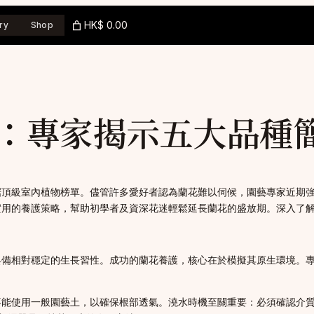
HK$ 0.00
ry
Shop
：專家揭示五大品種
踞頂級室內植物榜單。儘管許多愛好者認為蘭花難以伺候，園藝專家近期
實用的養護策略，幫助初學者及資深花迷輕鬆延長蘭花的盛放期。深入了
具備相對穩定的生長習性。成功的蘭花養護，核心在於模擬其原生環境。
不能使用一般園藝土，以確保根部透氣。澆水時機至關重要：必須確認介