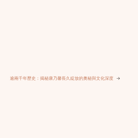
逾兩千年歷史：揭秘康乃馨長久綻放的奧秘與文化深度
→