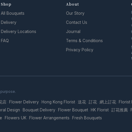
Shop
About
All Bouquets
Our Story
Delivery
Contact Us
Delivery Locations
Journal
FAQ
Terms & Conditions
Privacy Policy
h purpose.
花店
Flower Delivery
Hong Kong Florist
送花
訂花
網上訂花
Florist
·
·
·
·
·
·
oral Design
Bouquet Delivery
Flower Bouquet
HK Florist
訂花推薦
·
·
·
·
·
re
Flowers UK
Flower Arrangements
Fresh Bouquets
·
·
·