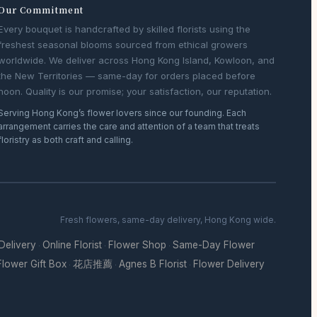
Our Commitment
Every bouquet is handcrafted by skilled florists using the
freshest seasonal blooms sourced from ethical growers
worldwide. We deliver across Hong Kong Island, Kowloon, and
the New Territories — same-day for orders placed before
noon. Quality is our promise; your satisfaction, our reputation.
Serving Hong Kong’s flower lovers since our founding. Each
arrangement carries the care and attention of a team that treats
floristry as both craft and calling.
Fresh flowers, same-day delivery, Hong Kong wide.
 Delivery
Online Florist
Flower Shop
Same-Day Flower
·
·
·
Flower Gift Box
花店推薦
Agnes B Florist
Flower Delivery
·
·
·