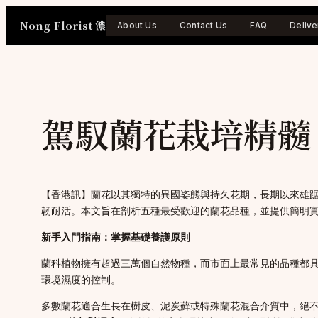
Skip
Nong Florist 濃
to
About Us
Contact Us
FAQ
Delive
content
駕馭蘭花栽培精髓
【香港訊】蘭花以其獨特的異國姿態與持久花期，長期以來雄
韌耐活。本文旨在剖析五種最受歡迎的蘭花品種，並提供簡明
新手入門指南：掌握基礎養護原則
蘭科植物擁有超過三萬個自然物種，而市面上最常見的品種都
環境濕度的控制。
多數蘭花適合生長在樹皮、泥炭蘚或特殊蘭花混合介質中，絕