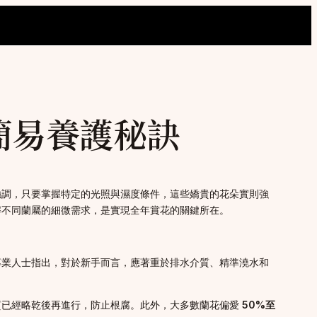
簡易養護秘訣
強調，只要掌握特定的光照與濕度條件，這些嬌貴的花朵實則強
解不同蘭屬的細微需求，是實現全年賞花的關鍵所在。
專業人士指出，對於新手而言，應著重於排水介質、精準澆水和
質已經略乾後再進行，防止根腐。此外，大多數蘭花偏愛
50%至