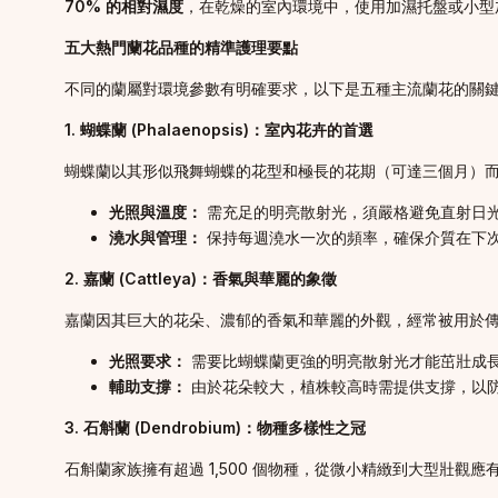
70% 的相對濕度
，在乾燥的室內環境中，使用加濕托盤或小型
五大熱門蘭花品種的精準護理要點
不同的蘭屬對環境參數有明確要求，以下是五種主流蘭花的關
1. 蝴蝶蘭 (Phalaenopsis)：室內花卉的首選
蝴蝶蘭以其形似飛舞蝴蝶的花型和極長的花期（可達三個月）
光照與溫度：
需充足的明亮散射光，須嚴格避免直射日光。適宜
澆水與管理：
保持每週澆水一次的頻率，確保介質在下
2. 嘉蘭 (Cattleya)：香氣與華麗的象徵
嘉蘭因其巨大的花朵、濃郁的香氣和華麗的外觀，經常被用於
光照要求：
需要比蝴蝶蘭更強的明亮散射光才能茁壯成長，通
輔助支撐：
由於花朵較大，植株較高時需提供支撐，以
3. 石斛蘭 (Dendrobium)：物種多樣性之冠
石斛蘭家族擁有超過 1,500 個物種，從微小精緻到大型壯觀