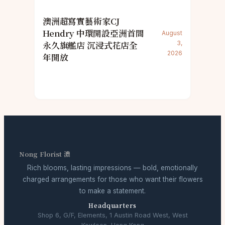
澳洲超寫實藝術家CJ
Hendry 中環開設亞洲首間
August
永久旗艦店 沉浸式花店全
3,
2026
年開放
Nong Florist 濃
Rich blooms, lasting impressions — bold, emotionally
charged arrangements for those who want their flowers
to make a statement.
Headquarters
Shop 6, G/F, Elements, 1 Austin Road West, West