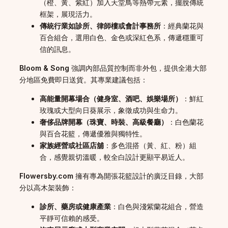
（橙、黃、紫紅）加入天堂鳥等熱帶元素，擺脫傳統
框架，展現活力。
傳統行業如診所、律師樓或會計事務所
：經典蘭花與
百合組合，選用白色、金色或深紅色系，傳遞穩重可
信的訊息。
Bloom & Song
強調內部品質控制而非外包，提供全港大部
分地區免費即日送貨。其專業建議包括：
高能量開幕場合（健身室、酒吧、娛樂場所）
：鮮紅
玫瑰或大型向日葵展示，象徵成功與生命力。
奢侈品牌開幕（珠寶、時裝、高級餐廳）
：白色蘭花
與百合花籃，傳遞優雅與獨特性。
家族經營或社區店舖
：多色混搭（黃、紅、粉）組
合，感覺親切溫暖，較全白設計更顯平易近人。
Flowersby.com
擁有專為開張花籃設計的廣泛目錄，大部
分以高木架裝飾：
診所、藥房或健康產業
：白色與淺紫蘭花組合，營造
平靜可信賴的感受。