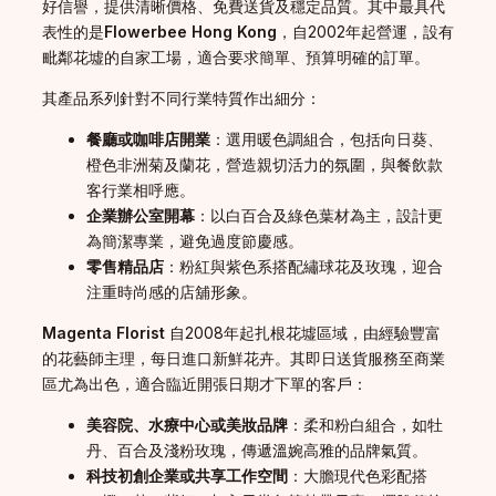
好信譽，提供清晰價格、免費送貨及穩定品質。其中最具代
表性的是
Flowerbee Hong Kong
，自2002年起營運，設有
毗鄰花墟的自家工場，適合要求簡單、預算明確的訂單。
其產品系列針對不同行業特質作出細分：
餐廳或咖啡店開業
：選用暖色調組合，包括向日葵、
橙色非洲菊及蘭花，營造親切活力的氛圍，與餐飲款
客行業相呼應。
企業辦公室開幕
：以白百合及綠色葉材為主，設計更
為簡潔專業，避免過度節慶感。
零售精品店
：粉紅與紫色系搭配繡球花及玫瑰，迎合
注重時尚感的店舖形象。
Magenta Florist
自2008年起扎根花墟區域，由經驗豐富
的花藝師主理，每日進口新鮮花卉。其即日送貨服務至商業
區尤為出色，適合臨近開張日期才下單的客戶：
美容院、水療中心或美妝品牌
：柔和粉白組合，如牡
丹、百合及淺粉玫瑰，傳遞溫婉高雅的品牌氣質。
科技初創企業或共享工作空間
：大膽現代色彩配搭