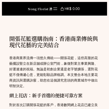
Skip
to
Nong Florist 濃
HK$ 0.00
content
開張花籃選購指南：香港商業傳統與
現代花藝的完美結合
香港商業界流傳一項悠久傳統——開張花籃，這些高聳的花
藝擺設豎立在新店舖或辦公室門前，象徵對業主事業興隆、
好運連連的祝福。無論是初創企業還是老字號擴張，選對花
籃不僅傳遞心意，更能彰顯品牌格調。本文整合本地主要花
商資訊與選購訣竅，助您在這個講究意頭的商業城市中做出
明智決定。
網上花店：新手首選的便捷可靠方案
對於首次訂購開張花籃的客戶，香港數間網上花店已建立良