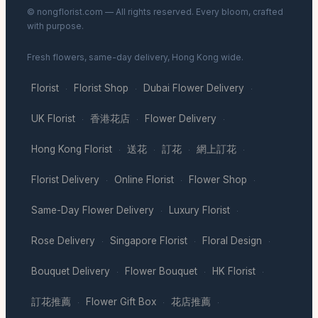
© nongflorist.com — All rights reserved. Every bloom, crafted
with purpose.
Fresh flowers, same-day delivery, Hong Kong wide.
Florist
Florist Shop
Dubai Flower Delivery
·
·
·
UK Florist
香港花店
Flower Delivery
·
·
·
Hong Kong Florist
送花
訂花
網上訂花
·
·
·
·
Florist Delivery
Online Florist
Flower Shop
·
·
·
Same-Day Flower Delivery
Luxury Florist
·
·
Rose Delivery
Singapore Florist
Floral Design
·
·
·
Bouquet Delivery
Flower Bouquet
HK Florist
·
·
·
訂花推薦
Flower Gift Box
花店推薦
·
·
·