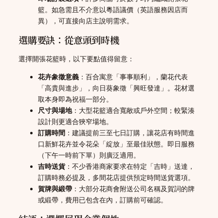
籃。如急需且不介意以粵語議價（英語服務因店而
異），可直接向店主說明需求。
選購要訣：從意頭到時機
選擇開張花籃時，以下要點值得留意：
花卉象徵意義
：百合寓意「事事順利」，蘭花代表
「高貴與進步」，向日葵象徵「興旺發達」。花材選
取本身即為祝福一部分。
尺寸與場地
：大型花籃適合寬敞或戶外空間；較緊湊
設計則更適合狹窄場地。
訂購時間
：建議提前三至七日訂購，讓花店有時間進
口新鮮花卉並令花朵「綻放」至最佳狀態。即日服務
（下午一時前下單）則廣泛適用。
吉時送貨
：不少香港商家要求在特定「吉時」送達，
訂購時務必提及，多間花店提供預定時間送貨選項。
賀牌與緞帶
：大部分花商會附送公司名稱及賀詞的牌
或緞帶，費用已包含在內，訂購前可確認。