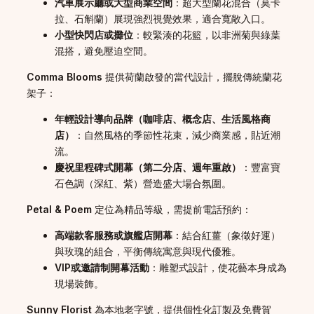
汽車展示廳或大型商業空間
：超大型蘭花混合（莫卡
拉、石斛蘭）展現強烈視覺效果，適合寬敞入口。
小型快閃店或攤位
：較緊湊的花籃，以非洲菊與綠葉
混搭，避免壓迫空間。
Comma Blooms
提供荷蘭啟發的當代設計，擺脫傳統蘭花
架子：
年輕設計導向品牌（咖啡店、概念店、生活風格商
店）
：自然風格的季節性花束，減少商業感，貼近潮
流。
慶祝里程碑式開幕（第二分店、週年重啟）
：豐富寶
石色調（深紅、紫）營造盛大場合氛圍。
Petal & Poem
定位為精品等級，需提前電話預約：
高端款客服務或旗艦店開幕
：結合紅薑（象徵好運）
與玫瑰的組合，平衡傳統寓意與現代優雅。
VIP或邀請制開幕活動
：雕塑式設計，使花藝本身成為
現場裝飾。
Sunny Florist
為本地老字號，提供個性化訂製及免費賀