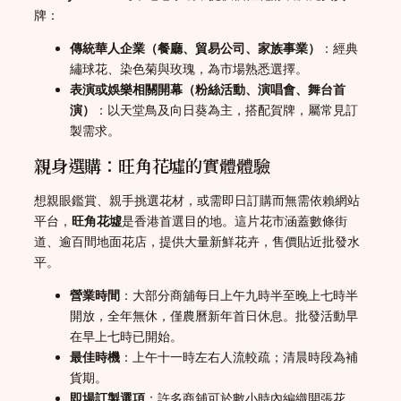
牌：
傳統華人企業（餐廳、貿易公司、家族事業）
：經典
繡球花、染色菊與玫瑰，為市場熟悉選擇。
表演或娛樂相關開幕（粉絲活動、演唱會、舞台首
演）
：以天堂鳥及向日葵為主，搭配賀牌，屬常見訂
製需求。
親身選購：旺角花墟的實體體驗
想親眼鑑賞、親手挑選花材，或需即日訂購而無需依賴網站
平台，
旺角花墟
是香港首選目的地。這片花市涵蓋數條街
道、逾百間地面花店，提供大量新鮮花卉，售價貼近批發水
平。
營業時間
：大部分商舖每日上午九時半至晚上七時半
開放，全年無休，僅農曆新年首日休息。批發活動早
在早上七時已開始。
最佳時機
：上午十一時左右人流較疏；清晨時段為補
貨期。
即場訂製選項
：許多商舖可於數小時內編織開張花