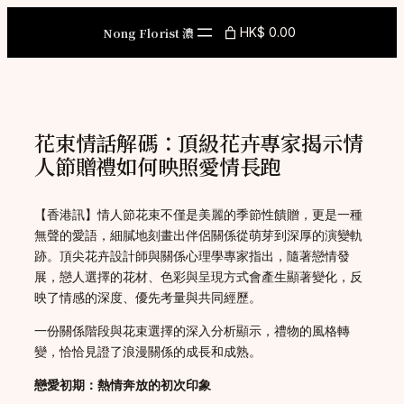
Skip
to
Nong Florist 濃
HK$ 0.00
content
花束情話解碼：頂級花卉專家揭示情
人節贈禮如何映照愛情長跑
【香港訊】情人節花束不僅是美麗的季節性饋贈，更是一種
無聲的愛語，細膩地刻畫出伴侶關係從萌芽到深厚的演變軌
跡。頂尖花卉設計師與關係心理學專家指出，隨著戀情發
展，戀人選擇的花材、色彩與呈現方式會產生顯著變化，反
映了情感的深度、優先考量與共同經歷。
一份關係階段與花束選擇的深入分析顯示，禮物的風格轉
變，恰恰見證了浪漫關係的成長和成熟。
戀愛初期：熱情奔放的初次印象