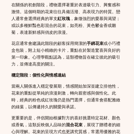
在關係的初創階段，禮物選擇著重於表達吸引力、興奮感和
激情。這個時期的花束往往具備活潑、高表現力的特質。戀
人通常會選擇經典的單支
紅玫瑰
，象徵強烈的愛慕與渴望；
或以多種鮮豔色彩混合的花束，如亮粉、黃色鬱金香或雛
菊，表達新鮮感與俏皮的浪漫。
花店通常會建議此階段的顧客採用簡潔的
手綁花束
或小巧禮
盒包裝，附上短小精緻的卡片，重點在於製造驚喜與良好的
第一印象。心理學觀點認為，這類禮物旨在確立彼此的吸引
力，並傳達高度的關注。
穩定階段：個性化與情感連結
當兩人關係進入穩定發展期，情感開始加深並建立排他性，
花束的重點從單純的浪漫刺激，轉向親密感與個性化。此
時，經典的粉色或紅玫瑰仍是熱門選擇，但通常會搭配雅緻
的綠葉，以傳遞持久的關愛與承諾。
更重要的是，伴侶開始根據對方的喜好挑選特定花材、顏色
或香氣，這類反映個人品味的
混合花束
，展現了贈禮者的細
心與理解。花束的呈現方式也更講究質感，常選用優雅的花