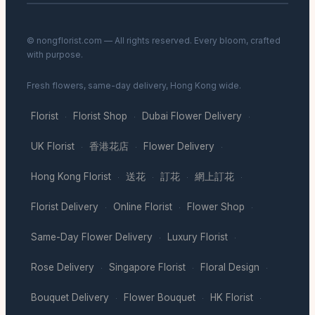
© nongflorist.com — All rights reserved. Every bloom, crafted
with purpose.
Fresh flowers, same-day delivery, Hong Kong wide.
Florist
Florist Shop
Dubai Flower Delivery
·
·
·
UK Florist
香港花店
Flower Delivery
·
·
·
Hong Kong Florist
送花
訂花
網上訂花
·
·
·
·
Florist Delivery
Online Florist
Flower Shop
·
·
·
Same-Day Flower Delivery
Luxury Florist
·
·
Rose Delivery
Singapore Florist
Floral Design
·
·
·
Bouquet Delivery
Flower Bouquet
HK Florist
·
·
·