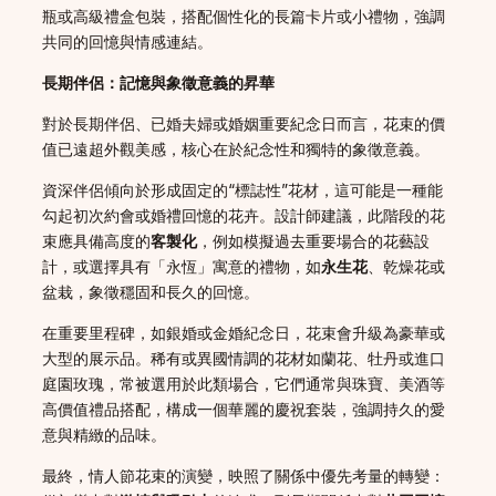
瓶或高級禮盒包裝，搭配個性化的長篇卡片或小禮物，強調
共同的回憶與情感連結。
長期伴侶：記憶與象徵意義的昇華
對於長期伴侶、已婚夫婦或婚姻重要紀念日而言，花束的價
值已遠超外觀美感，核心在於紀念性和獨特的象徵意義。
資深伴侶傾向於形成固定的“標誌性”花材，這可能是一種能
勾起初次約會或婚禮回憶的花卉。設計師建議，此階段的花
束應具備高度的
客製化
，例如模擬過去重要場合的花藝設
計，或選擇具有「永恆」寓意的禮物，如
永生花
、乾燥花或
盆栽，象徵穩固和長久的回憶。
在重要里程碑，如銀婚或金婚紀念日，花束會升級為豪華或
大型的展示品。稀有或異國情調的花材如蘭花、牡丹或進口
庭園玫瑰，常被選用於此類場合，它們通常與珠寶、美酒等
高價值禮品搭配，構成一個華麗的慶祝套裝，強調持久的愛
意與精緻的品味。
最終，情人節花束的演變，映照了關係中優先考量的轉變：