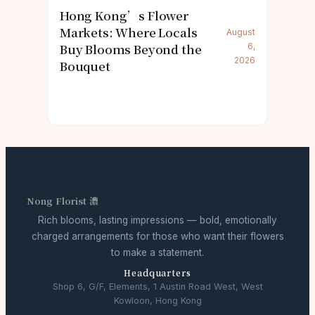
Hong Kong’s Flower
Markets: Where Locals
August
Buy Blooms Beyond the
6,
2026
Bouquet
Nong Florist 濃
Rich blooms, lasting impressions — bold, emotionally
charged arrangements for those who want their flowers
to make a statement.
Headquarters
Shop 6, G/F, Elements, 1 Austin Road West, West
Kowloon, Hong Kong