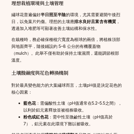
理想栽植環境與土壤管理
繡球花普遍偏好
半日照至半陰
的環境，尤其需要避開午後烈
日，以免葉片灼傷。理想的土壤應
排水良好且富含有機質
，
透過加入堆肥等可顯著改善土壤結構和保水性。
在栽種時，務必確保種植穴寬度為根球的兩倍，將植株頂部
與地面齊平，隨後鋪設約 5–8 公分的有機覆蓋物
（mulch）。此舉不僅有助於保持土壤濕潤，還能調節根部
溫度。
土壤酸鹼度與花色轉換機制
對於最具變色能力的大葉繡球而言，土壤pH值是決定花色的
核心因素：
藍色花
：需偏酸性土壤（pH值通常在5.2–5.5之間），
以利於鋁元素釋放並被植株吸收。
粉色或紅色花
：需中性至微鹼性土壤（pH值高於
7），鋁元素在此環境下難以被吸收。