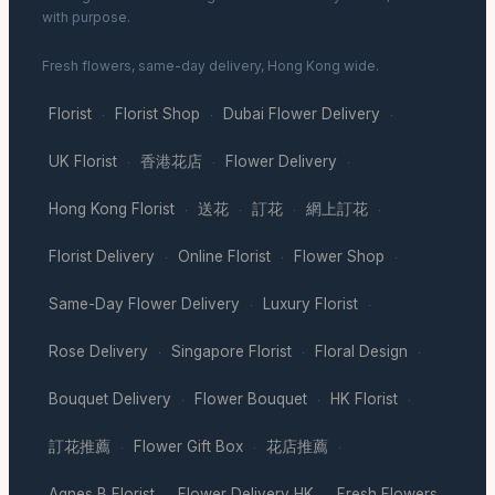
with purpose.
Fresh flowers, same-day delivery, Hong Kong wide.
Florist
Florist Shop
Dubai Flower Delivery
·
·
·
UK Florist
香港花店
Flower Delivery
·
·
·
Hong Kong Florist
送花
訂花
網上訂花
·
·
·
·
Florist Delivery
Online Florist
Flower Shop
·
·
·
Same-Day Flower Delivery
Luxury Florist
·
·
Rose Delivery
Singapore Florist
Floral Design
·
·
·
Bouquet Delivery
Flower Bouquet
HK Florist
·
·
·
訂花推薦
Flower Gift Box
花店推薦
·
·
·
Agnes B Florist
Flower Delivery HK
Fresh Flowers
·
·
·