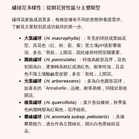
繡球花多樣性：從開花習性區分主要類型
繡球花家族成員眾多，每種皆擁有不同的形態和養護需求。
了解其主要類別是成功栽培的第一步。
大葉繡球（
H. macrophylla
）
：常見的球狀或蕾絲花
型。其花色（紅、粉、藍、紫）受土壤pH值影響最
深。多在「舊枝」上開花，因此修剪時間至關重要。
圓錐繡球（
H. paniculata
）
：特徵為錐形花序，花色
初期為白，逐漸轉為粉紅或酒紅色。耐寒性強，且花
色不隨土壤酸鹼度改變，多在「新枝」上開花。
光葉繡球（
H. arborescens
）
：多為白色圓形花球，
如著名的「Annabelle」品種。耐寒易種，同樣於新枝
開花。
橡葉繡球（
H. quercifolia
）
：葉片形似橡樹，秋季葉
色絢麗轉變為紅褐色，花序細長。
攀緣繡球（
H. anomala subsp. petiolaris
）
：具備
攀爬能力，適合作為立體綠化，開出白色蕾絲狀花
朵。