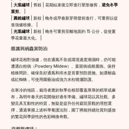
|
大葉繡球
| 舊枝 | 花期結束後立即進行塑形修剪，
避免冬季
重剪
。 |
|
圓錐繡球
| 新枝 | 晚冬或早春新芽萌發前進行，可重剪以促
進強健枝條。 |
|
光葉繡球
| 新枝 | 晚冬可重剪至離地面約 15 公分，促使夏
季花量最大化。 |
維護與病蟲害防治
繡球花相對強健，但在通風不良或環境過度潮濕時，仍可能
遭遇白粉病（Powdery Mildew）、葉斑病或根腐病。保持
植株間距、確保良好通風和排水是首要預防措施。如遇蚜蟲
或紅蜘蛛，可使用園藝油或強力水柱噴灑防護。
在寒冷的地區，栽培者應於秋季在根部覆蓋厚厚的稻草或麻
布，為明年春天的花開做好過冬準備。繡球花以其壯觀、多
變且具互動性的特質，無疑是提升任何庭院景觀的理想選
擇，通過掌握上述科學養護法則，園丁將能持續欣賞到盛放
的繁花與季節性的色彩轉換奇觀。
資源與建議：