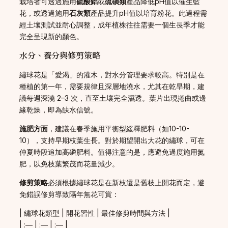
栽培者可透過施用
硫酸鋁
或
硫磺類
產品降低pH值以催生藍
花，或透過施用
石灰類
產品提升pH值以培育粉花。此過程需
經土壤測試並耐心調整，成年植株往往需要一個生長季才能
完全呈現新的顏色。
水分、養分與修剪策略
繡球花是「愛渴」的灌木，對水分管理要求較高。特別是在
種植的第一年，需要規律且深層地澆水，尤其在乾旱期，建
議每週深澆 2–3 次，直至土壤完全濕透。葉片出現捲曲或邊
緣乾燥，即為缺水信號。
施肥方面
，建議在春季施用平衡型緩釋肥料（如10-10-
10），支持早期枝葉生長。對於期望開出大花的繡球，可在
仲夏時段追加高磷肥料。值得注意的是，應避免過度施用氮
肥，以免枝葉繁茂而花量減少。
修剪策略
必須根據繡球花是在新枝還是舊枝上開花而定，避
免錯誤修剪導致隔年無花可賞：
| 繡球花類型 | 開花習性 | 最佳修剪時間與方法 |
| :— | :— | :— |