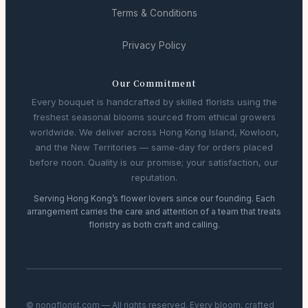
Terms & Conditions
Privacy Policy
Our Commitment
Every bouquet is handcrafted by skilled florists using the
freshest seasonal blooms sourced from ethical growers
worldwide. We deliver across Hong Kong Island, Kowloon,
and the New Territories — same-day for orders placed
before noon. Quality is our promise; your satisfaction, our
reputation.
Serving Hong Kong’s flower lovers since our founding. Each
arrangement carries the care and attention of a team that treats
floristry as both craft and calling.
© nongflorist.com — All rights reserved. Every bloom, crafted