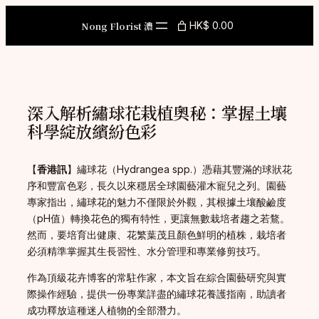
Skip
to
Nong Florist 濃
HK$ 0.00
content
深入解析繡球花栽植奧秘：掌握土壤
科學綻放繽紛色彩
【
香港訊
】繡球花（Hydrangea spp.）憑藉其豐滿的球狀花
序和豐富色彩，長久以來穩居全球園藝灌木寵兒之列。園藝
專家指出，繡球花的魅力不僅限於外觀，其根據土壤酸鹼度
（pH值）轉換花色的獨有特性，更讓無數栽培者趨之若鶩。
然而，要培育出健康、花繁葉茂且顏色鮮明的植株，栽培者
必須精準掌握其生長習性、水分管理和專業修剪技巧。
作為頂級花卉博客的常駐作家，本文旨在綜合園藝研究與實
際操作經驗，提供一份專業詳盡的繡球花養護指南，助讀者
成功釋放這種迷人植物的全部潛力。