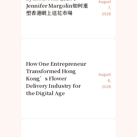
August
Jennifer Margolin如何重
7,
塑香港網上送花市場
2026
How One Entrepreneur
Transformed Hong
August
Kong’s Flower
6,
Delivery Industry for
2026
the Digital Age