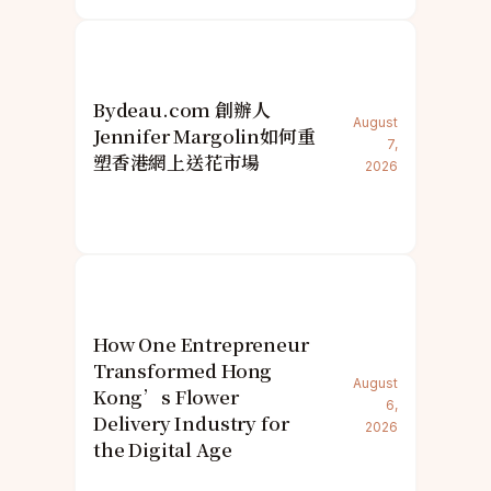
Bydeau.com 創辦人
August
Jennifer Margolin如何重
7,
塑香港網上送花市場
2026
How One Entrepreneur
Transformed Hong
August
Kong’s Flower
6,
Delivery Industry for
2026
the Digital Age