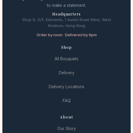
to make a statement.
Headquarters
Shop 6, G/F, Elements, 1 Austin Road West, West
Kowloon, Hong Kong
Order by noon · Delivered by 6pm
Shop
All Bouquets
Delivery
Delivery Locations
FAQ
About
Our Story