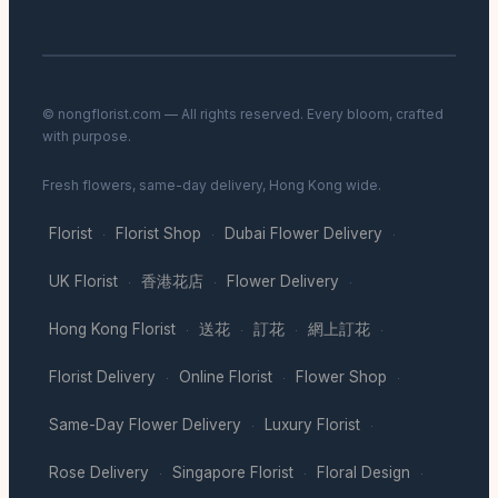
© nongflorist.com — All rights reserved. Every bloom, crafted
with purpose.
Fresh flowers, same-day delivery, Hong Kong wide.
Florist
Florist Shop
Dubai Flower Delivery
·
·
·
UK Florist
香港花店
Flower Delivery
·
·
·
Hong Kong Florist
送花
訂花
網上訂花
·
·
·
·
Florist Delivery
Online Florist
Flower Shop
·
·
·
Same-Day Flower Delivery
Luxury Florist
·
·
Rose Delivery
Singapore Florist
Floral Design
·
·
·