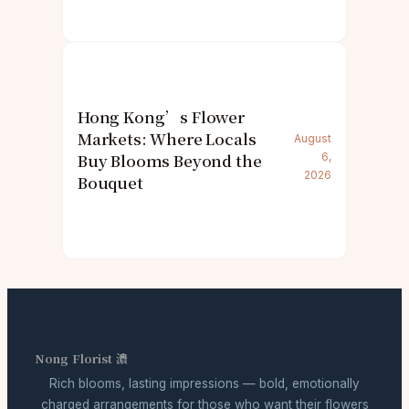
Hong Kong’s Flower
Markets: Where Locals
August
Buy Blooms Beyond the
6,
2026
Bouquet
Nong Florist 濃
Rich blooms, lasting impressions — bold, emotionally
charged arrangements for those who want their flowers