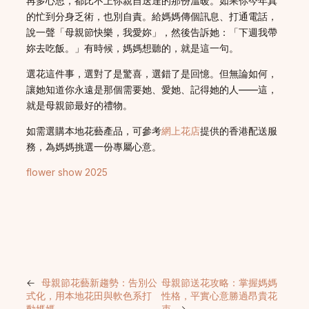
再多心思，都比不上你親自送達的那份溫暖。如果你今年真
的忙到分身乏術，也別自責。給媽媽傳個訊息、打通電話，
說一聲「母親節快樂，我愛妳」，然後告訴她：「下週我帶
妳去吃飯。」有時候，媽媽想聽的，就是這一句。
選花這件事，選對了是驚喜，選錯了是回憶。但無論如何，
讓她知道你永遠是那個需要她、愛她、記得她的人——這，
就是母親節最好的禮物。
如需選購本地花藝產品，可參考
網上花店
提供的香港配送服
務，為媽媽挑選一份專屬心意。
flower show 2025
←
母親節花藝新趨勢：告別公
母親節送花攻略：掌握媽媽
式化，用本地花田與軟色系打
性格，平實心意勝過昂貴花
動媽媽
束
→