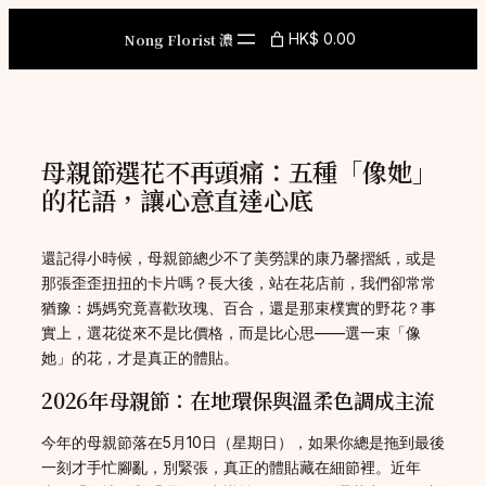
Skip
to
Nong Florist 濃
HK$ 0.00
content
母親節選花不再頭痛：五種「像她」
的花語，讓心意直達心底
還記得小時候，母親節總少不了美勞課的康乃馨摺紙，或是
那張歪歪扭扭的卡片嗎？長大後，站在花店前，我們卻常常
猶豫：媽媽究竟喜歡玫瑰、百合，還是那束樸實的野花？事
實上，選花從來不是比價格，而是比心思——選一束「像
她」的花，才是真正的體貼。
2026年母親節：在地環保與溫柔色調成主流
今年的母親節落在5月10日（星期日），如果你總是拖到最後
一刻才手忙腳亂，別緊張，真正的體貼藏在細節裡。近年