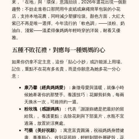
來，「在地」與「環保」意識抬頭，2026年選花出現一個新
趨勢：不妨走進巷口那間用牛皮紙或麻繩簡單包裝的小花
店，支持本地花農，同時減少塑膠垃圾。顏色方面，大紅大
紫已不再是唯一選擇。今年流行的「軟色調」——淡粉、奶
油白、淺紫——溫柔得像媽媽年輕時穿的洋裝，耐看又優
雅。
五種不敗花禮，對應每一種媽媽的心
如果你仍拿不定主意，這份「貼心小抄」或許能派上用場。
記住，重點不在花有多名貴，而是你願意為她多花一分心
意：
康乃馨（經典媽媽愛）
：象徵母愛與溫暖，就像小時
候她牽著你的那雙手。養護技巧：花腳剪斜角，每兩
天換水一次，可維持約一週。
粉玫瑰（感謝媽媽）
：代表「謝謝妳總是把最好的留
給我」。養護要點：去除花刺與下部葉片，水瓶不宜
過滿，放置於涼爽處。
芍藥（美好祝願）
：寓意富貴圓滿，祝福媽媽身體健
康、事事順心。收到花苞時，輕輕剝開外層硬殼，花