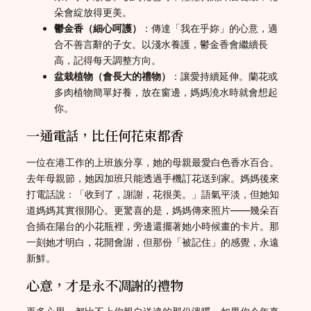
朵會綻放得更美。
鬱金香（細心呵護）
：傳達「我在乎妳」的心意，適
合不善言辭的子女。以淺水養護，鬱金香會繼續長
高，記得每天調整方向。
盆栽植物（會長大的禮物）
：讓愛持續延伸。蘭花或
多肉植物簡單好養，放在窗邊，媽媽澆水時就會想起
你。
一通電話，比任何花束都香
一位在港工作的上班族分享，她的母親最愛白色香水百合。
去年母親節，她因加班只能透過手機訂花送到家。媽媽後來
打電話說：「收到了，謝謝，花很美。」語氣平淡，但她知
道媽媽其實很開心。更驚喜的是，媽媽傳來照片——幾朵百
合插在陽台的小花瓶裡，旁邊還擺著她小時候畫的卡片。那
一刻她才明白，花開會謝，但那份「被記住」的感覺，永遠
新鮮。
心意，才是永不凋謝的禮物