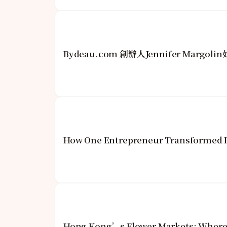
Bydeau.com 創辦人Jennifer Mar
How One Entrepreneur Transformed Ho
Hong Kong’s Flower Markets: Where 