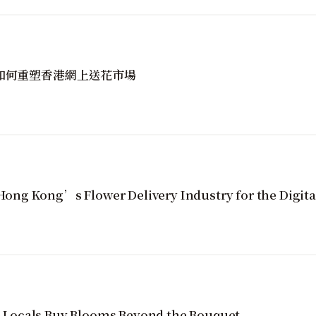
golin如何重塑香港網上送花市場
ng Kong’s Flower Delivery Industry for the Digita
Locals Buy Blooms Beyond the Bouquet