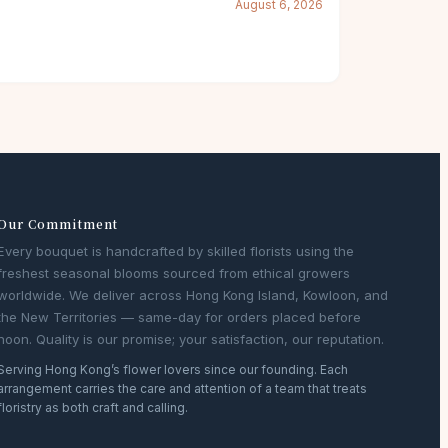
August 6, 2026
Our Commitment
Every bouquet is handcrafted by skilled florists using the
freshest seasonal blooms sourced from ethical growers
worldwide. We deliver across Hong Kong Island, Kowloon, and
the New Territories — same-day for orders placed before
noon. Quality is our promise; your satisfaction, our reputation.
Serving Hong Kong’s flower lovers since our founding. Each
arrangement carries the care and attention of a team that treats
floristry as both craft and calling.