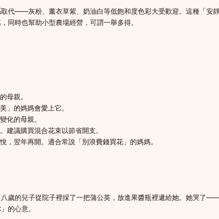
系
取代——灰粉、薰衣草紫、奶油白等低飽和度色彩大受歡迎。這種「安
惠，同時也幫助小型農場經營，可謂一舉多得。
的母親。
美」的媽媽會愛上它。
變化的母親。
。建議購買混合花束以節省開支。
悅，翌年再開。適合常說「別浪費錢買花」的媽媽。
，八歲的兒子從院子裡採了一把蒲公英，放進果醬瓶裡遞給她。她哭了—
你」的心意。