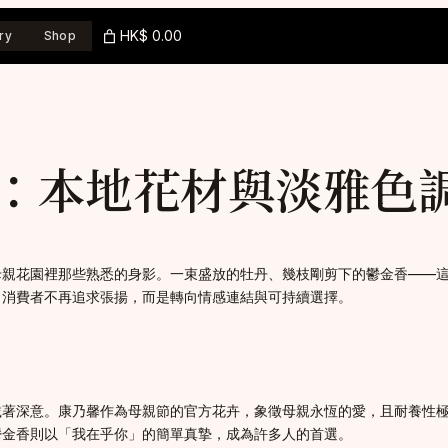
HK$ 0.00
ry
Shop
：本地花材與淡雅色調
親花園裡那些熟悉的身影。一束盛放的牡丹、幾枝剛剪下的鬱金香——這
，消費者不再追求張揚，而是轉向情感連結與可持續選擇。
載著深意。康乃馨作為母親節的官方花卉，象徵母親永恆的愛，且耐養性
鬱金香則以「我在乎你」的簡單真摯，成為許多人的首選。