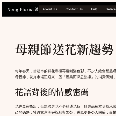
Skip
Nong Florist 濃
to
About Us
Contact Us
FAQ
Delive
content
母親節送花新趨勢
每年春天，當超市的鮮花專櫃再度鋪滿色彩，不少人總會想起母
母親節，花卉市場正迎來一股「溫柔而深思熟慮」的消費風潮
花語背後的情感密碼
花卉專家指出，母親節選花不必精通花藝，經典品種本身就承
己的媽媽；牡丹寓意美好祝願與繁榮，香氣更是令人陶醉；而