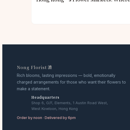
Nong Florist 濃
Rich blooms, lasting impressions — bold, emotionally
charged arrangements for those who want their flowers to
make a statement.
Headquarters
Shop 6, G/F, Elements, 1 Austin Road West,
West Kowloon, Hong Kong
Order by noon · Delivered by 6pm