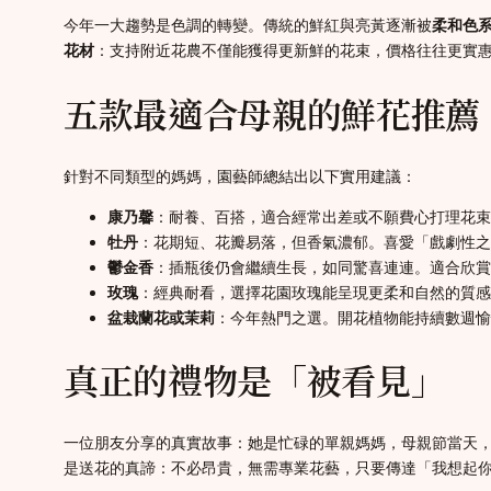
今年一大趨勢是色調的轉變。傳統的鮮紅與亮黃逐漸被
柔和色
花材
：支持附近花農不僅能獲得更新鮮的花束，價格往往更實
五款最適合母親的鮮花推薦
針對不同類型的媽媽，園藝師總結出以下實用建議：
康乃馨
：耐養、百搭，適合經常出差或不願費心打理花束
牡丹
：花期短、花瓣易落，但香氣濃郁。喜愛「戲劇性之
鬱金香
：插瓶後仍會繼續生長，如同驚喜連連。適合欣賞
玫瑰
：經典耐看，選擇花園玫瑰能呈現更柔和自然的質感
盆栽蘭花或茉莉
：今年熱門之選。開花植物能持續數週愉
真正的禮物是「被看見」
一位朋友分享的真實故事：她是忙碌的單親媽媽，母親節當天
是送花的真諦：不必昂貴，無需專業花藝，只要傳達「我想起