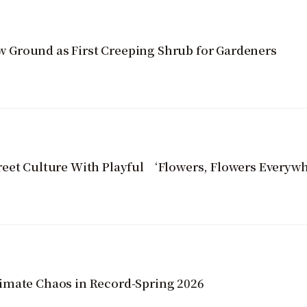
Ground as First Creeping Shrub for Gardeners
reet Culture With Playful ‘Flowers, Flowers Everyw
imate Chaos in Record-Spring 2026