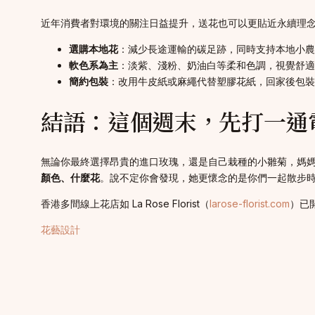
近年消費者對環境的關注日益提升，送花也可以更貼近永續理
選購本地花
：減少長途運輸的碳足跡，同時支持本地小農
軟色系為主
：淡紫、淺粉、奶油白等柔和色調，視覺舒適
簡約包裝
：改用牛皮紙或麻繩代替塑膠花紙，回家後包裝
結語：這個週末，先打一通
無論你最終選擇昂貴的進口玫瑰，還是自己栽種的小雛菊，媽
顏色、什麼花
。說不定你會發現，她更懷念的是你們一起散步
香港多間線上花店如 La Rose Florist（
larose-florist.com
）已
花藝設計