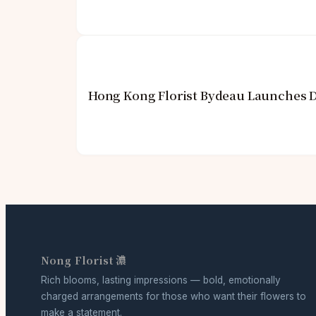
Hong Kong Florist Bydeau Launches 
Nong Florist 濃
Rich blooms, lasting impressions — bold, emotionally
charged arrangements for those who want their flowers to
make a statement.