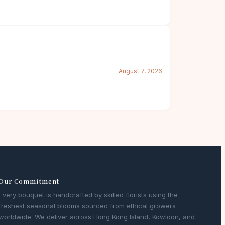
August 7, 2026
Our Commitment
Every bouquet is handcrafted by skilled florists using the
freshest seasonal blooms sourced from ethical growers
worldwide. We deliver across Hong Kong Island, Kowloon, and