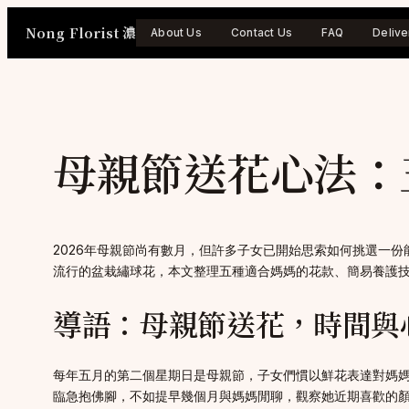
Skip
Nong Florist 濃
to
About Us
Contact Us
FAQ
Delive
content
母親節送花心法：
2026年母親節尚有數月，但許多子女已開始思索如何挑選一
流行的盆栽繡球花，本文整理五種適合媽媽的花款、簡易養護
導語：母親節送花，時間與
每年五月的第二個星期日是母親節，子女們慣以鮮花表達對媽
臨急抱佛腳，不如提早幾個月與媽媽閒聊，觀察她近期喜歡的