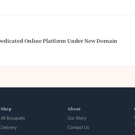
Dedicated Online Platform Under New Domain
Shop
About
All Bouquets
Our Story
Delivery
Contact Us