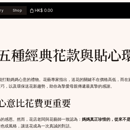
HK$ 0.00
ry
Shop
五種經典花款與貼心
份能打動媽媽心意的禮物。花藝專家指出，送花的關鍵不在價格高低，而
技巧，以及環保送花新趨勢，助你為摯愛母親傳遞最真摯的感謝。
心意比花費更重要
媽的感恩。然而，花店老闆與花藝師一致認為：
媽媽真正珍惜的，從來不
顏色或風格，讓送花成為一次真誠的對話。