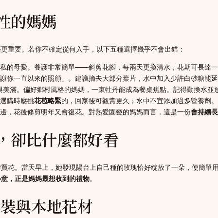
性的媽媽
語更重要。若你不確定從何入手，以下五種選擇幾乎不會出錯：
私的母愛。養護非常簡單——斜剪花腳，每兩天更換清水，花期可長達一
謝你一直以來的照顧」。建議摘去大部分葉片，水中加入少許白砂糖能延
祥與美滿。偏好鄉村風格的媽媽，一束牡丹能成為餐桌焦點。記得勤換水並
選購時應挑
花苞略緊
的，回家後可觀賞更久；水中不宜添加過多營養劑。
邊，花後修剪明年又會復花。對熱愛園藝的媽媽而言，這是一份
會持續長
，卻比什麼都好看
時買花。當天早上，她發現陽台上自己種的玫瑰恰好綻放了一朵，便簡單
心意，正是媽媽最想收到的禮物
。
包裝與本地花材