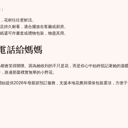
念：
，花材往往更鮮活。
且持久耐看，適合擺放在客廳或廚房。
紙還可作書套或禮物包裝，物盡其用。
電話給媽媽
媽都會笑得開懷。因為她收到的不只是花，而是你心中始終惦記著她的溫
時，路邊那叢樸實無華的小野花。
開始提供2026年母親節預訂服務，支援本地花農與環保包裝選項，方便