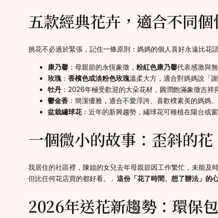
五款經典花卉，適合不同個
挑花不必過於緊張，記住一條原則：媽媽的個人喜好永遠比花
康乃馨
：母親節的永恆象徵，
粉紅色康乃馨
代表感激與無
玫瑰
：
香檳色或淡粉色玫瑰
溫柔大方，適合對媽媽說「謝
牡丹
：2026年極受歡迎的大朵花材，圓潤飽滿象徵吉
鬱金香
：簡潔優雅，適合不愛浮誇、喜歡樸素美的媽媽。
盆栽繡球花
：近年的新興趨勢，繡球花可種植在陽台或窗
一個微小的故事：歪斜的花
我居住的社區裡，陳姐的女兒去年母親節因工作繁忙，未能及
但比任何花店買的都好看。」
這份「花了時間、想了辦法」的
2026年送花新趨勢：環保