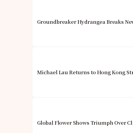
Groundbreaker Hydrangea Breaks New 
Michael Lau Returns to Hong Kong St
Global Flower Shows Triumph Over Cl