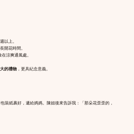
週以上。
長開花時間。
放在涼爽通風處。
大的禮物
，更具紀念意義。
用包裝紙裹好，遞給媽媽。陳姐後來告訴我：「那朵花歪歪的，