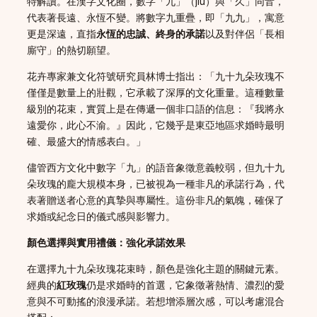
特解讀。在漢字文化圈，數字「九」（jiu）與「久」同音，
代表著長遠、永恆不變。將數字九重疊，即「九九」，寓意
更是深遠，直指
永恆的忠誠、終身的承諾
以及對伴侶「長相
廝守」的熱切願望。
花卉專家兼文化符號研究員林博士指出：「九十九朵玫瑰不
僅僅是數量上的壯觀，它承載了深厚的文化重量。這種數量
級別的花束，實質上是在傳遞一個非口語的信息：『我將永
遠愛你，此心不渝。』因此，它幾乎是東亞地區求婚時最明
確、最盛大的情感表白。」
儘管西方文化中數字「九」的語音象徵意義較弱，但九十九
朵玫瑰的龐大規模本身，已被視為一種非凡的承諾行為，代
表著贈送者心意的真摯與專屬性。這份非凡的氣魄，確保了
求婚或紀念日的儀式感與影響力。
顏色選擇與實用禮儀：強化承諾效果
在選擇九十九朵玫瑰花束時，顏色是強化主題的關鍵元素。
經典的
紅玫瑰
仍是求婚時的首選，它象徵著熱情、濃烈的愛
意與不可動搖的浪漫承諾。若想增添層次感，可以考慮混合