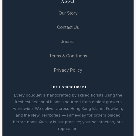
About
Our Story
Contact Us
Journal
Terms & Conditions
Privacy Policy
Our Commitment
Every bouquet is handcrafted by skilled florists using the
freshest seasonal blooms sourced from ethical growers
worldwide. We deliver across Hong Kong Island, Kowloon,
and the New Territories — same-day for orders placed
before noon. Quality is our promise; your satisfaction, our
reputation.