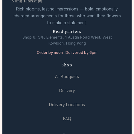
Nong Florist 濃
Rich blooms, lasting impressions — bold, emotionally
charged arrangements for those who want their flowers
to make a statement.
Headquarters
Shop 6, G/F, Elements, 1 Austin Road West, West
Kowloon, Hong Kong
Order by noon · Delivered by 6pm
Shop
All Bouquets
Delivery
Delivery Locations
FAQ