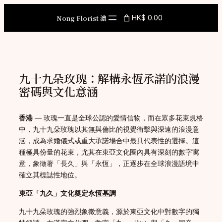
Skip
to
Nong Florist 濃
HK$ 0.00
content
九十九朵玫瑰：解構永恆承諾的浪漫
密碼與文化意涵
香港
— 玫瑰一直是全球公認的愛情信物，而在眾多花束規格
中，九十九朵玫瑰以其無與倫比的視覺衝擊與深遠的浪漫意
涵，成為求婚儀式或重大承諾場合中最具代表性的選擇。這
種極具份量的花束，尤其在東亞文化圈內具有深刻的數字寓
意，象徵著「長久」與「永恆」，正逐步在全球浪漫語境中
確立其標誌性地位。
東亞「九久」文化奠定永恆基調
九十九朵玫瑰的強烈象徵意義，源於東亞文化中對數字的獨