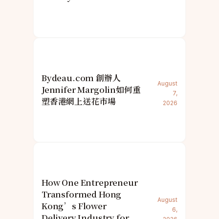
Bydeau.com 創辦人
August
Jennifer Margolin如何重
7,
塑香港網上送花市場
2026
How One Entrepreneur
Transformed Hong
August
Kong’s Flower
6,
Delivery Industry for