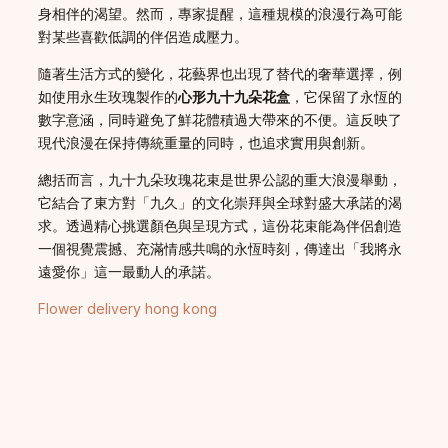
身相伴的渴望。然而，專家提醒，這種規模的浪漫行為可能
對某些喜歡低調的伴侶造成壓力。
隨著生活方式的變化，花藝界也出現了替代的奢華選擇，例
如使用永生玫瑰製作的
心形九十九朵花盒
，它保留了永恆的
數字意涵，同時避免了鮮花體積過大帶來的不便。這反映了
現代浪漫在保持傳統重量的同時，也追求實用與創新。
總括而言，九十九朵玫瑰花束是世界公認的重大浪漫舉動，
它結合了東方對「九久」的文化崇拜與全球對盛大承諾的渴
求。透過精心挑選顏色與呈現方式，這份花束能為伴侶創造
一個視覺震撼、充滿情感共鳴的永恆時刻，傳達出「我將永
遠愛你」這一最動人的承諾。
Flower delivery hong kong