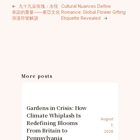
←
九十九朵玫瑰：永恆
Cultural Nuances Define
承諾的重量——東亞文化
Romance: Global Flower Gifting
浪漫符號解讀
Etiquette Revealed
→
More posts
Gardens in Crisis: How
Climate Whiplash Is
August
Redefining Blooms
7,
From Britain to
2026
Pennsylvania