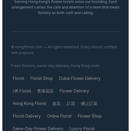
Serving Hong Kong’s flower lovers since our founding. Each
arrangement carries the care and attention of a team that treats
floristry as both craft and calling.
© nongflorist.com — All rights reserved. Every bloom, crafted
with purpose.
Fresh flowers, same-day delivery, Hong Kong wide.
Florist
Florist Shop
Dubai Flower Delivery
·
·
·
UK Florist
香港花店
Flower Delivery
·
·
·
Hong Kong Florist
送花
訂花
網上訂花
·
·
·
·
Florist Delivery
Online Florist
Flower Shop
·
·
·
Same-Day Flower Delivery
Luxury Florist
·
·