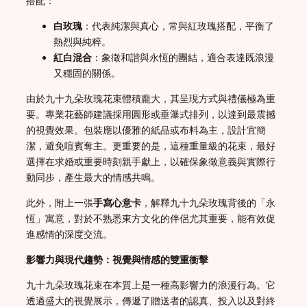
搭配：
白玫瑰
：代表純潔與真心，常與紅玫瑰搭配，平衡了
熱烈與純粹。
紅白混合
：象徵和諧與永恆的團結，適合表達既浪漫
又穩固的關係。
由於九十九朵玫瑰花束體積龐大，其呈現方式與禮儀極為重
要。專業花藝師建議採用圓形或垂瀑式排列，以達到最震撼
的視覺效果。包裝應以優雅的紙品或布料為主，設計宜簡
潔，避免喧賓奪主。更重要的是，這種重量級的花束，最好
選擇在求婚或重要時刻親手獻上，以確保象徵意義與實際行
動同步，產生最大的情感共鳴。
此外，附上一張
手寫心意卡
，解釋九十九朵玫瑰背後的「永
恆」寓意，對於不熟悉東方文化的伴侶尤其重要，能有效促
進感情的深度交流。
影響力與現代趨勢：視覺與情感的雙重衝擊
九十九朵玫瑰花束在本質上是一種高影響力的浪漫行為。它
透過盛大的視覺展示，傳遞了贈送者的認真、投入以及對終