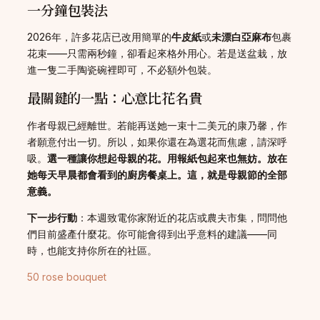
一分鐘包裝法
2026年，許多花店已改用簡單的
牛皮紙
或
未漂白亞麻布
包裹
花束——只需兩秒鐘，卻看起來格外用心。若是送盆栽，放
進一隻二手陶瓷碗裡即可，不必額外包裝。
最關鍵的一點：心意比花名貴
作者母親已經離世。若能再送她一束十二美元的康乃馨，作
者願意付出一切。所以，如果你還在為選花而焦慮，請深呼
吸。
選一種讓你想起母親的花。用報紙包起來也無妨。放在
她每天早晨都會看到的廚房餐桌上。這，就是母親節的全部
意義。
下一步行動
：本週致電你家附近的花店或農夫市集，問問他
們目前盛產什麼花。你可能會得到出乎意料的建議——同
時，也能支持你所在的社區。
50 rose bouquet