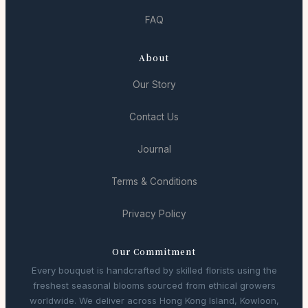
FAQ
About
Our Story
Contact Us
Journal
Terms & Conditions
Privacy Policy
Our Commitment
Every bouquet is handcrafted by skilled florists using the
freshest seasonal blooms sourced from ethical growers
worldwide. We deliver across Hong Kong Island, Kowloon,