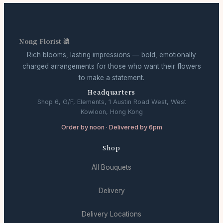
Nong Florist 濃
Rich blooms, lasting impressions — bold, emotionally
charged arrangements for those who want their flowers
to make a statement.
Headquarters
Shop 6, G/F, Elements, 1 Austin Road West, West
Kowloon, Hong Kong
Order by noon · Delivered by 6pm
Shop
All Bouquets
Delivery
Delivery Locations