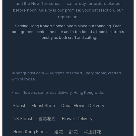
and the New Territories — same-day for orders placed
before noon. Quality is our promise; your satisfaction, our
reputation.
Serving Hong Kong’s flower lovers since our founding. Each
arrangement carries the care and attention of a team that treats
floristry as both craft and calling.
© nongflorist.com — All rights reserved. Every bloom, crafted
with purpose.
Fresh flowers, same-day delivery, Hong Kong wide.
Florist
Florist Shop
Dubai Flower Delivery
·
·
·
UK Florist
香港花店
Flower Delivery
·
·
·
Hong Kong Florist
送花
訂花
網上訂花
·
·
·
·