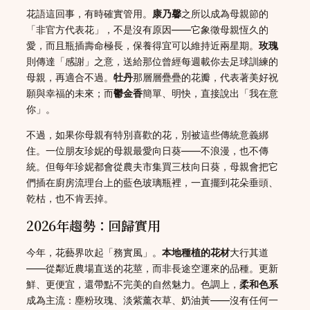
花語這回事，有時確實管用。
康乃馨
之所以成為母親節的
「非官方代表花」，不是沒有原因——它象徵母親恆久的
愛，而且瓶插壽命極長，保養得宜可以維持近兩星期。
玫瑰
則傳達「感謝」之意，送給那位曾經每週載你去足球訓練的
母親，再適合不過。
牡丹
那層層疊疊的花瓣，代表著美好祝
願與幸福的未來；而
鬱金香
簡單、明快，直接說出「我在意
你」。
不過，如果你母親有特別喜歡的花，別被這些傳統意義綁
住。一位朋友珍妮的母親最愛向日葵——不浪漫，也不傳
統。但每年珍妮都會從農夫市集買三枝向日葵，母親會把它
們插在廚房流理台上的藍色玻璃瓶裡，一直擺到花朵垂頭、
乾枯，也不肯丟掉。
2026年趨勢：回歸實用
今年，花藝界吹起「務實風」。
本地種植的花材
大行其道
——從鄰近農場直送的花莖，而非長途空運來的品種。更新
鮮、更便宜，還帶點不完美的自然魅力。色調上，
柔和色系
成為主流：塵粉玫瑰、淡紫薰衣草、奶油黃——沒有任何一