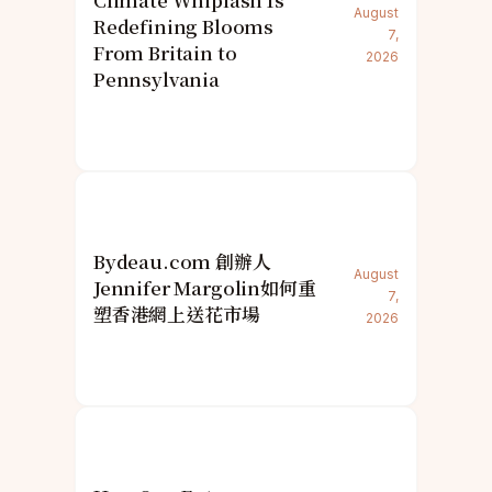
Climate Whiplash Is
August
Redefining Blooms
7,
From Britain to
2026
Pennsylvania
Bydeau.com 創辦人
August
Jennifer Margolin如何重
7,
塑香港網上送花市場
2026