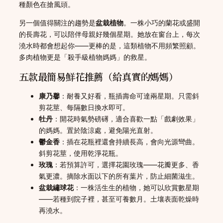
種顏色在搶風頭。
另一個值得關注的趨勢是
盆栽植物
。一株小巧的蘭花或盛開
的長壽花，可以陪伴母親好幾個星期。她放在窗台上，每次
澆水時都會想起你——更棒的是，這類植物不用頻繁照顧。
多肉植物更是「殺手級植物媽媽」的救星。
五款最簡易鮮花推薦（給真實的媽媽）
康乃馨
：耐養又好看，瓶插壽命可達兩星期。只需斜
剪花莖、每隔數日換水即可。
牡丹
：開花時氣勢磅礡，適合喜歡一點「戲劇效果」
的媽媽。置於陰涼處，避免陽光直射。
鬱金香
：插在花瓶裡還會持續長高，會向光源彎曲。
斜剪花莖，使用乾淨花瓶。
玫瑰
：若預算許可，選擇花園玫瑰——花瓣更多、香
氣更濃。摘除水面以下的所有葉片，防止細菌滋生。
盆栽繡球花
：一株活生生的植物，她可以欣賞數星期
——若種到院子裡，甚至可養數月。土壤表面乾燥時
再澆水。