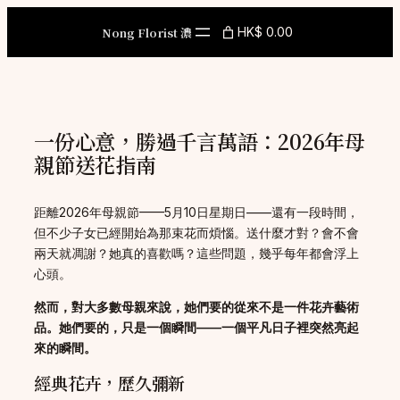
Skip
to
Nong Florist 濃
HK$ 0.00
content
一份心意，勝過千言萬語：2026年母
親節送花指南
距離2026年母親節——5月10日星期日——還有一段時間，
但不少子女已經開始為那束花而煩惱。送什麼才對？會不會
兩天就凋謝？她真的喜歡嗎？這些問題，幾乎每年都會浮上
心頭。
然而，對大多數母親來說，她們要的從來不是一件花卉藝術
品。她們要的，只是一個瞬間——一個平凡日子裡突然亮起
來的瞬間。
經典花卉，歷久彌新