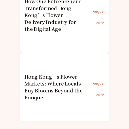
How One Entrepreneur
Transformed Hong
August
Kong’s Flower
6,
Delivery Industry for
2026
the Digital Age
Hong Kong’s Flower
Markets: Where Locals
August
Buy Blooms Beyond the
6,
2026
Bouquet